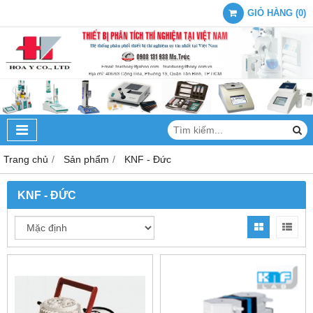
GIỎ HÀNG
(
0
)
Trang chủ
Sản phẩm
KNF - Đức
KNF - ĐỨC