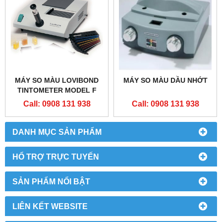
MÁY SO MÀU LOVIBOND
MÁY SO MÀU DẦU NHỚT
TINTOMETER MODEL F
Call: 0908 131 938
Call: 0908 131 938
DANH MỤC SẢN PHẨM
HỔ TRỢ TRỰC TUYẾN
SẢN PHẨM NỔI BẬT
LIÊN KẾT WEBSITE