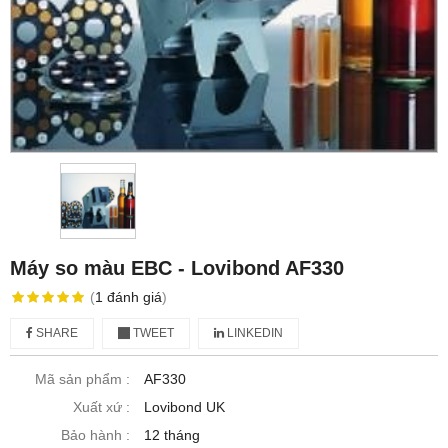
Máy so màu EBC - Lovibond AF330
(
1
đánh giá
)
SHARE
TWEET
LINKEDIN
Mã sản phẩm :
AF330
Xuất xứ :
Lovibond UK
Bảo hành :
12 tháng