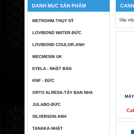
DANH MỤC SẢN PHẨM
CANN
Sắp xếp
METROHM-THỤY SỸ
LOVIBOND WATER-ĐỨC
LOVIBOND COULOR-ANH
MECMESIN UK
EYELA - NHẬT BẢN
KNF - ĐỨC
ORTO ALRESA-TÂY BAN NHA
MÁY
JULABO-ĐỨC
Cal
SILVERSON-ANH
TANAKA-NHẬT