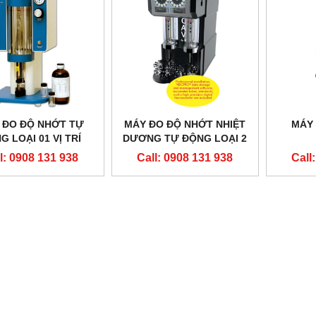
 ĐO ĐỘ NHỚT TỰ
MÁY ĐO ĐỘ NHỚT NHIỆT
MÁY
G LOẠI 01 VỊ TRÍ
DƯƠNG TỰ ĐỘNG LOẠI 2
BỂ
l: 0908 131 938
Call: 0908 131 938
Call