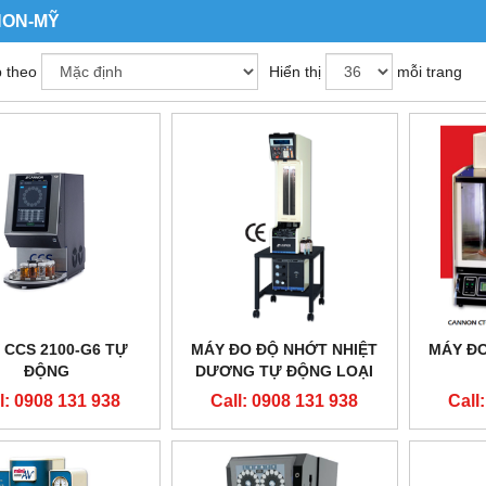
ON-MỸ
 theo
Hiển thị
mỗi trang
 CCS 2100-G6 TỰ
MÁY ĐO ĐỘ NHỚT NHIỆT
MÁY Đ
ĐỘNG
DƯƠNG TỰ ĐỘNG LOẠI
BỂ ĐÔI
l: 0908 131 938
Call: 0908 131 938
Call