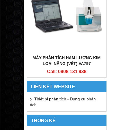
LOVIBOND
MÁY PHÂN TÍCH HÀM LƯỢNG KIM
LOẠI NẶNG (VẾT) VA797
C
 938
Call: 0908 131 938
LIÊN KẾT WEBSITE
Thiết bị phân tích - Dụng cụ phân
tích
THỐNG KÊ