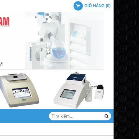
GIỎ HÀNG
(
0
)