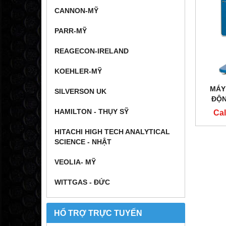
CANNON-MỸ
PARR-MỸ
REAGECON-IRELAND
KOEHLER-MỸ
MÁY
SILVERSON UK
ĐỘN
HAMILTON - THỤY SỸ
Cal
HITACHI HIGH TECH ANALYTICAL
SCIENCE - NHẬT
VEOLIA- MỸ
WITTGAS - ĐỨC
HỔ TRỢ TRỰC TUYẾN