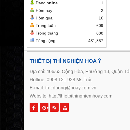
Đang online
1
Hôm nay
2
Hôm qua
16
Trong tuần
609
Trong tháng
888
Tổng cộng
431,857
THIẾT BỊ THÍ NGHIỆM HOA Ý
Địa chỉ: 406/63 Cộng Hòa, Phường 13, Quận Tân
Hotline: 0908 131 938 Ms.Trúc
E-mail: trucduong@hoay.com.vn
Website:
http://thietbithinghiemhoay.com