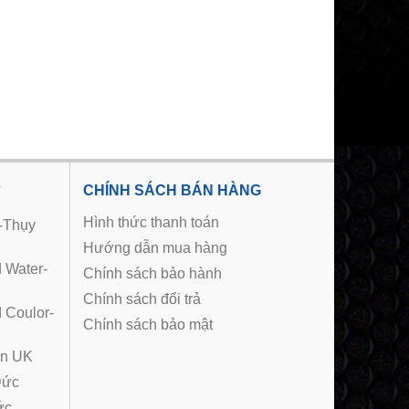
Ý
CHÍNH SÁCH BÁN HÀNG
Hình thức thanh toán
m-Thụy
Hướng dẫn mua hàng
d Water-
Chính sách bảo hành
Chính sách đổi trả
d Coulor-
Chính sách bảo mật
in UK
Đức
́c