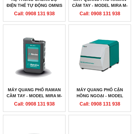
ĐIỆN THẾ TỰ ĐỘNG OMNIS
CẦM TAY - MODEL MIRA M-
TITRATOR ADVANCED
3
Call: 0908 131 938
Call: 0908 131 938
MÁY QUANG PHỔ RAMAN
MÁY QUANG PHỔ CẬN
CẦM TAY - MODEL MIRA M-
HỒNG NGOẠI - MODEL
1 ADVANCE
NIRS XDS RAPID LIQUID
Call: 0908 131 938
Call: 0908 131 938