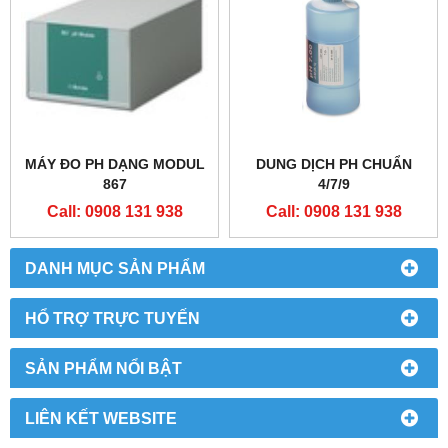
MÁY ĐO PH DẠNG MODUL
DUNG DỊCH PH CHUẨN
867
4/7/9
Call: 0908 131 938
Call: 0908 131 938
DANH MỤC SẢN PHẨM
HỔ TRỢ TRỰC TUYẾN
SẢN PHẨM NỔI BẬT
LIÊN KẾT WEBSITE