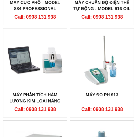
MÁY CỰC PHỔ - MODEL
MÁY CHUẨN ĐỘ ĐIỆN THẾ
884 PROFESSIONAL
TỰ ĐỘNG - MODEL 916 OIL
TI TO
Call: 0908 131 938
Call: 0908 131 938
MÁY PHÂN TÍCH HÀM
MÁY ĐO PH 913
LƯỢNG KIM LOẠI NẶNG
(VẾT) VA797
Call: 0908 131 938
Call: 0908 131 938