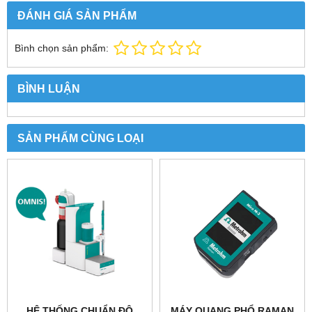
ĐÁNH GIÁ SẢN PHẨM
Bình chọn sản phẩm:
BÌNH LUẬN
SẢN PHẨM CÙNG LOẠI
HỆ THỐNG CHUẨN ĐỘ
MÁY QUANG PHỔ RAMAN