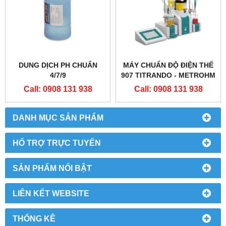
DUNG DỊCH PH CHUẨN
MÁY CHUẨN ĐỘ ĐIỆN THẾ
4/7/9
907 TITRANDO - METROHM
Call: 0908 131 938
Call: 0908 131 938
DANH MỤC SẢN PHẨM
HỔ TRỢ TRỰC TUYẾN
SẢN PHẨM NỔI BẬT
LIÊN KẾT WEBSITE
THỐNG KÊ