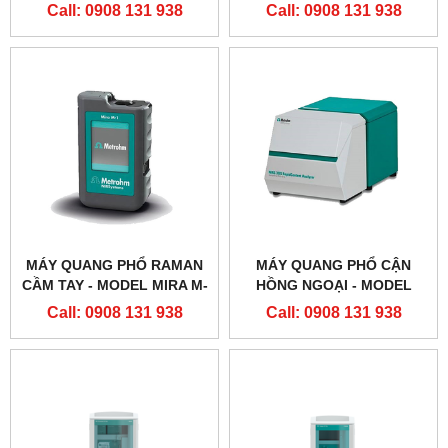
TITRATOR ADVANCED
3
Call: 0908 131 938
Call: 0908 131 938
MÁY QUANG PHỔ RAMAN
MÁY QUANG PHỔ CẬN
CẦM TAY - MODEL MIRA M-
HỒNG NGOẠI - MODEL
1 ADVANCE
NIRS XDS RAPID LIQUID
Call: 0908 131 938
Call: 0908 131 938