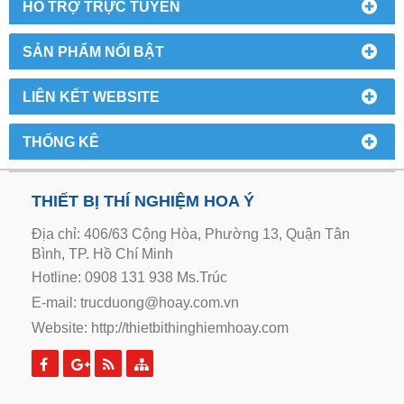
HỔ TRỢ TRỰC TUYẾN
SẢN PHẨM NỔI BẬT
LIÊN KẾT WEBSITE
THỐNG KÊ
THIẾT BỊ THÍ NGHIỆM HOA Ý
Địa chỉ: 406/63 Cộng Hòa, Phường 13, Quận Tân
Bình, TP. Hồ Chí Minh
Hotline: 0908 131 938 Ms.Trúc
E-mail: trucduong@hoay.com.vn
Website:
http://thietbithinghiemhoay.com