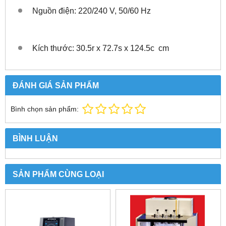
Nguồn điện: 220/240 V, 50/60 Hz
Kích thước: 30.5r x 72.7s x 124.5c cm
ĐÁNH GIÁ SẢN PHẨM
Bình chọn sản phẩm:
BÌNH LUẬN
SẢN PHẨM CÙNG LOẠI