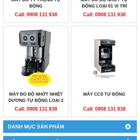
ĐỘNG
ĐỘNG LOẠI 01 VỊ TRÍ
Call: 0908 131 938
Call: 0908 131 938
MÁY ĐO ĐỘ NHỚT NHIỆT
MÁY CCS TỰ ĐỘNG
DƯƠNG TỰ ĐỘNG LOẠI 2
BỂ
Call: 0908 131 938
Call: 0908 131 938
DANH MỤC SẢN PHẨM