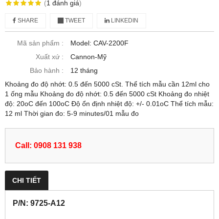
(
1
đánh giá
)
SHARE
TWEET
LINKEDIN
Mã sản phẩm :
Model: CAV-2200F
Xuất xứ :
Cannon-Mỹ
Bảo hành :
12 tháng
Khoảng đo độ nhớt: 0.5 đến 5000 cSt. Thể tích mẫu cần 12ml cho
1 ống mẫu Khoảng đo độ nhớt: 0.5 đến 5000 cSt Khoảng đo nhiệt
độ: 20oC đến 100oC Độ ổn định nhiệt độ: +/- 0.01oC Thể tích mẫu:
12 ml Thời gian đo: 5-9 minutes/01 mẫu đo
Call: 0908 131 938
CHI TIẾT
P/N: 9725-A12