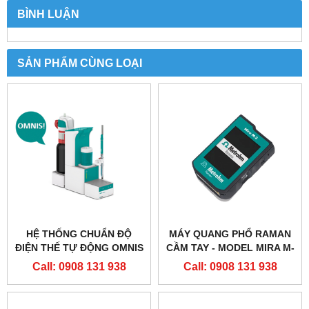
BÌNH LUẬN
SẢN PHẨM CÙNG LOẠI
HỆ THỐNG CHUẨN ĐỘ
MÁY QUANG PHỔ RAMAN
ĐIỆN THẾ TỰ ĐỘNG OMNIS
CẦM TAY - MODEL MIRA M-
TITRATOR ADVANCED
3
Call: 0908 131 938
Call: 0908 131 938