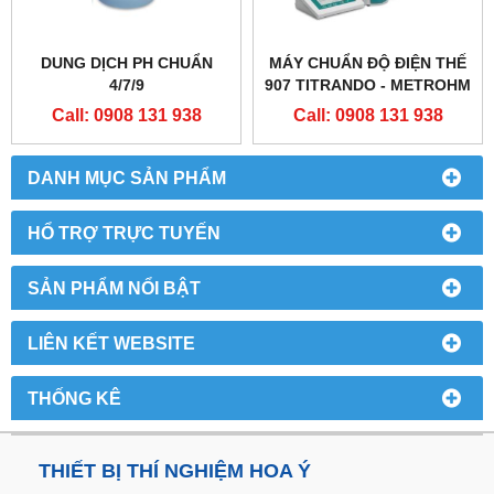
DUNG DỊCH PH CHUẨN
MÁY CHUẨN ĐỘ ĐIỆN THẾ
4/7/9
907 TITRANDO - METROHM
Call: 0908 131 938
Call: 0908 131 938
DANH MỤC SẢN PHẨM
HỔ TRỢ TRỰC TUYẾN
SẢN PHẨM NỔI BẬT
LIÊN KẾT WEBSITE
THỐNG KÊ
THIẾT BỊ THÍ NGHIỆM HOA Ý