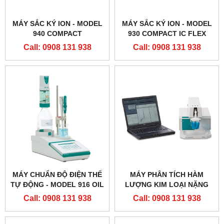
MÁY SẮC KÝ ION - MODEL
MÁY SẮC KÝ ION - MODEL
940 COMPACT
930 COMPACT IC FLEX
Call: 0908 131 938
Call: 0908 131 938
MÁY CHUẨN ĐỘ ĐIỆN THẾ
MÁY PHÂN TÍCH HÀM
TỰ ĐỘNG - MODEL 916 OIL
LƯỢNG KIM LOẠI NẶNG
TI TO
(VẾT) VA797
Call: 0908 131 938
Call: 0908 131 938