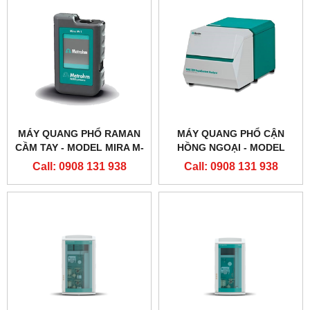
MÁY QUANG PHỔ RAMAN
MÁY QUANG PHỔ CẬN
CẦM TAY - MODEL MIRA M-
HỒNG NGOẠI - MODEL
1 ADVANCE
NIRS XDS RAPID LIQUID
Call: 0908 131 938
Call: 0908 131 938