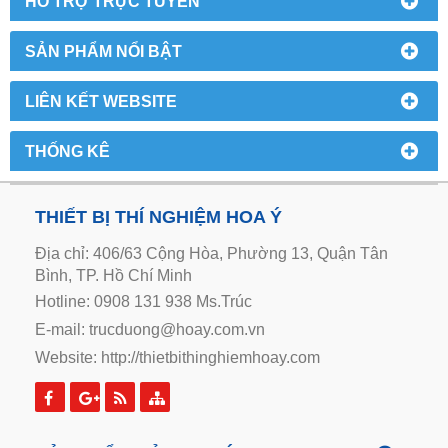
HỔ TRỢ TRỰC TUYẾN
SẢN PHẨM NỔI BẬT
LIÊN KẾT WEBSITE
THỐNG KÊ
THIẾT BỊ THÍ NGHIỆM HOA Ý
Địa chỉ: 406/63 Cộng Hòa, Phường 13, Quận Tân
Bình, TP. Hồ Chí Minh
Hotline: 0908 131 938 Ms.Trúc
E-mail: trucduong@hoay.com.vn
Website:
http://thietbithinghiemhoay.com