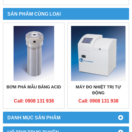
SẢN PHẨM CÙNG LOẠI
BƠM PHÁ MẪU BẰNG ACID
MÁY ĐO NHIỆT TRỊ TỰ
ĐỘNG
Call: 0908 131 938
Call: 0908 131 938
DANH MỤC SẢN PHẨM