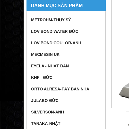
DANH MỤC SẢN PHẨM
METROHM-THỤY SỸ
LOVIBOND WATER-ĐỨC
LOVIBOND COULOR-ANH
MECMESIN UK
EYELA - NHẬT BẢN
KNF - ĐỨC
ORTO ALRESA-TÂY BAN NHA
JULABO-ĐỨC
SILVERSON-ANH
TANAKA-NHẬT