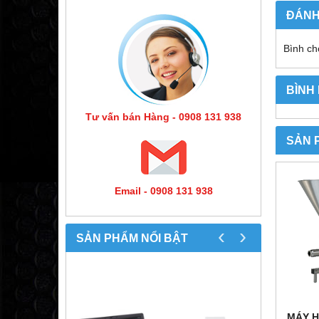
ĐÁNH
Bình ch
BÌNH
Tư vấn bán Hàng - 0908 131 938
SẢN 
Email - 0908 131 938
‹
›
SẢN PHẨM NỔI BẬT
MÁY H