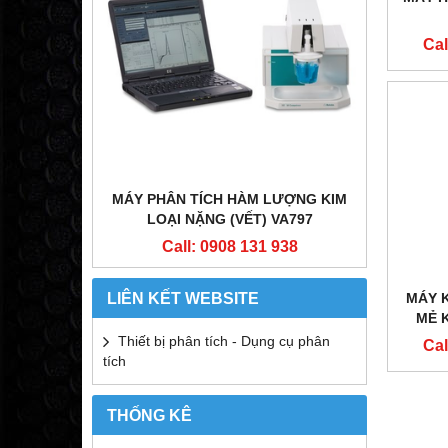
Cal
LOVIBOND
MÁY PHÂN TÍCH HÀM LƯỢNG KIM
LOẠI NẶNG (VẾT) VA797
C
 938
Call: 0908 131 938
LIÊN KẾT WEBSITE
MÁY 
MẺ 
Thiết bị phân tích - Dụng cụ phân
Cal
tích
THỐNG KÊ