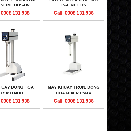
INLINE UHS-HV
IN-LINE UHS
: 0908 131 938
Call: 0908 131 938
BÚT ĐO PH SD50 - LOVIBOND
MÁY ĐO PH DẠNG
Call: 0908 131 938
Call: 0908 
HUẤY ĐỒNG HÓA
MÁY KHUẤY TRỘN, ĐỒNG
UY MÔ NHỎ
HÓA MIXER L5MA
: 0908 131 938
Call: 0908 131 938