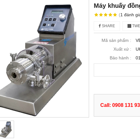
Máy khuấy đồn
(
1
đánh gi
SHARE
TWE
Mã sản phẩm :
V
Xuất xứ :
U
Bảo hành :
0
Call: 0908 131 9