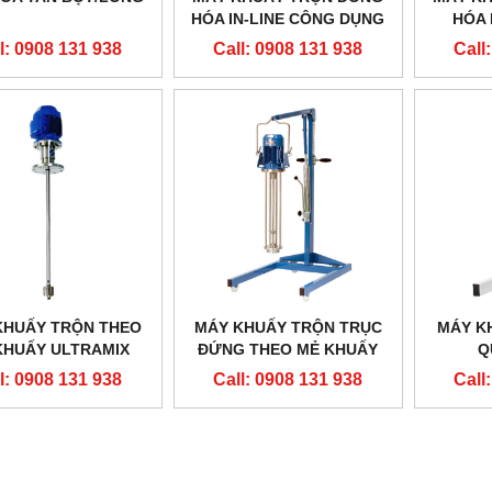
HÓA IN-LINE CÔNG DỤNG
HÓA 
CHUNG
l: 0908 131 938
Call: 0908 131 938
Call
MÁY ĐO PH 913
MÁY ĐO NHU CẦU OXI HÓA BOD
all: 0908 131 938
Call: 0908 131 938
KHUẤY TRỘN THEO
MÁY KHUẤY TRỘN TRỤC
MÁY K
KHUẤY ULTRAMIX
ĐỨNG THEO MẺ KHUẤY
Q
l: 0908 131 938
Call: 0908 131 938
Call