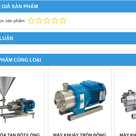
 GIÁ SẢN PHẨM
ọn sản phẩm:
 LUẬN
PHẨM CÙNG LOẠI
ÒA TAN BỘT/LỎNG
MÁY KHUẤY TRỘN ĐỒNG
MÁY K