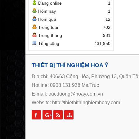
Đang online
1
Hôm nay
1
Hôm qua
12
Trong tuần
702
Trong tháng
981
Tổng cộng
431,950
THIẾT BỊ THÍ NGHIỆM HOA Ý
Địa chỉ: 406/63 Cộng Hòa, Phường 13, Quận Tân
Hotline: 0908 131 938 Ms.Trúc
E-mail: trucduong@hoay.com.vn
Website:
http://thietbithinghiemhoay.com