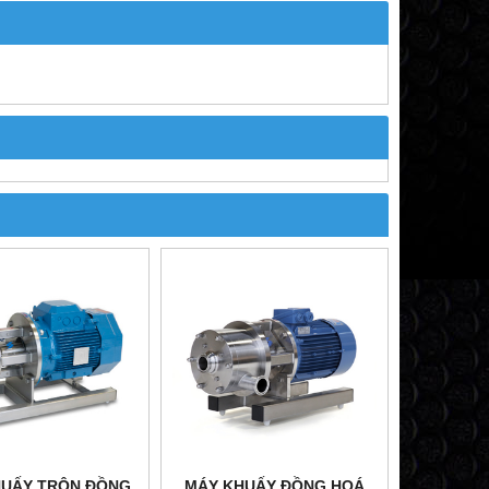
HUẤY TRỘN ĐỒNG
MÁY KHUẤY ĐỒNG HOÁ