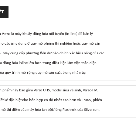
ẾT
n
Verso
là
máy
khuấy
đồng
hóa
nội
tuyến
(In-line)
để
bàn
lý
ho
các
ứng
dụng
ở
quy
mô
phòng
thí
nghiệm
hoặc
quy
mô
sản
ti
.
Máy
cung
cấp
phương
ện
dự
báo
chính
xác
hiệu
năng
của
các
m
đồng
hóa
inline
lớn
hơn
trong
điều
kiện
làm
việc
toàn
diện,
óa
quy
trình
mở
rộng
quy
mô
sản
xuất
trong
nhà
máy.
n
phẩm
này
bao
gồm
Verso
UHS, model s
iêu
vệ
sinh,
Verso-HV,
iết
kế
đặc
biệt
cho
hỗn
hợp
có
độ
nhớt
cao
hơn
và
FMX5,
phiên
y
mô
thí
điểm
của
máy
hòa
tan
bột/lỏng
Flashmix
của
Silverson.