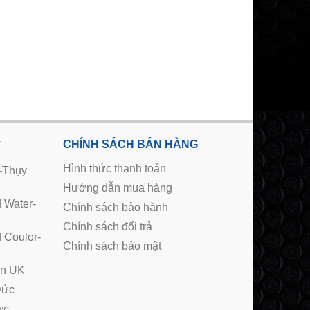
Ý
CHÍNH SÁCH BÁN HÀNG
Hình thức thanh toán
m-Thụy
Hướng dẫn mua hàng
d Water-
Chính sách bảo hành
Chính sách đổi trả
d Coulor-
Chính sách bảo mật
in UK
Đức
́c