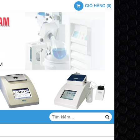
GIỎ HÀNG
(
0
)