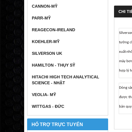
CANNON-MỸ
CHI TI
PARR-MỸ
REAGECON-IRELAND
Silverso
KOEHLER-MỸ
tưởng
c
xuất
nhỏ
SILVERSON UK
máy
bơ
HAMILTON - THỤY SỸ
hợp
lý
h
HITACHI HIGH TECH ANALYTICAL
SCIENCE - NHẬT
Dòng
sả
VEOLIA- MỸ
được
th
WITTGAS - ĐỨC
bản
qu
HỔ TRỢ TRỰC TUYẾN