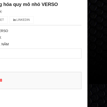
g hóa quy mô nhỏ VERSO
á
)
ET
LINKEDIN
ERSO
K
1 NĂM
38