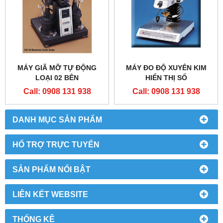
MÁY GIÃ MỠ TỰ ĐỘNG
MÁY ĐO ĐỘ XUYÊN KIM
LOẠI 02 BÊN
HIỂN THỊ SỐ
Call: 0908 131 938
Call: 0908 131 938
DANH MỤC SẢN PHẨM
HỔ TRỢ TRỰC TUYẾN
SẢN PHẨM NỔI BẬT
LIÊN KẾT WEBSITE
THỐNG KÊ