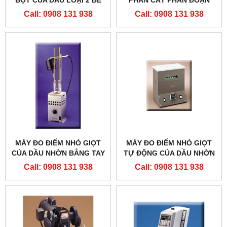
BỌT CỦA DẦU LOẠI 2 BỂ
PHẦN CẤT PHÂN ĐOẠN
Call: 0908 131 938
Call: 0908 131 938
MÁY ĐO ĐIỂM NHỎ GIỌT
MÁY ĐO ĐIỂM NHỎ GIỌT
CỦA DẦU NHỜN BẰNG TAY
TỰ ĐỘNG CỦA DẦU NHỜN
Call: 0908 131 938
Call: 0908 131 938