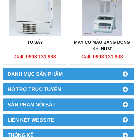
TỦ SẤY
MÁY CÔ MẪU BẰNG DÒNG
KHÍ NITƠ
Call: 0908 131 938
Call: 0908 131 938
DANH MỤC SẢN PHẨM
HỔ TRỢ TRỰC TUYẾN
SẢN PHẨM NỔI BẬT
LIÊN KẾT WEBSITE
THỐNG KÊ