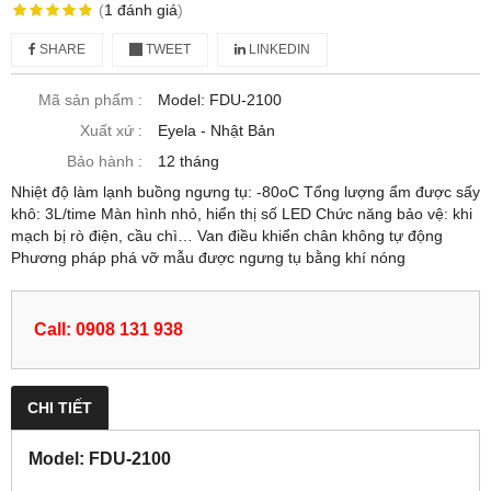
(
1
đánh giá
)
SHARE
TWEET
LINKEDIN
Mã sản phẩm :
Model: FDU-2100
Xuất xứ :
Eyela - Nhật Bản
Bảo hành :
12 tháng
Nhiệt độ làm lạnh buồng ngưng tụ: -80oC Tổng lượng ẩm được sấy
khô: 3L/time Màn hình nhỏ, hiển thị số LED Chức năng bảo vệ: khi
mạch bị rò điện, cầu chì… Van điều khiển chân không tự động
Phương pháp phá vỡ mẫu được ngưng tụ bằng khí nóng
Call: 0908 131 938
CHI TIẾT
Model: FDU-2100